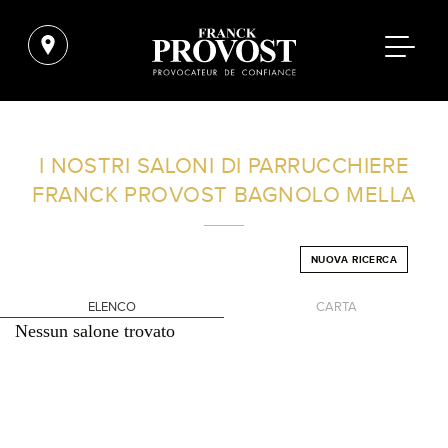
TROVA UN SALONE VICINO A CASA TUA
I NOSTRI SALONI DI PARRUCCHIERE
FRANCK PROVOST
BAGNOLO MELLA
FILTRI AVANZATI
NUOVA RICERCA
ITALIA
ELENCO
CARTA
Nessun salone trovato
+
-