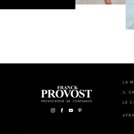
LA 
IL S
LE C
FR