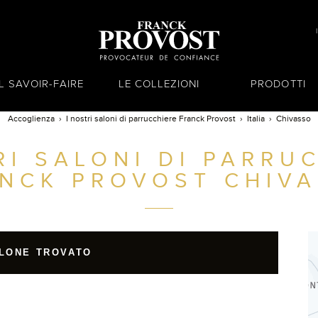
IL SAVOIR-FAIRE
LE COLLEZIONI
PRODOTTI
Accoglienza
I nostri saloni di parrucchiere Franck Provost
Italia
Chivasso
RI SALONI DI PARRU
NCK PROVOST
CHIVA
LONE TROVATO