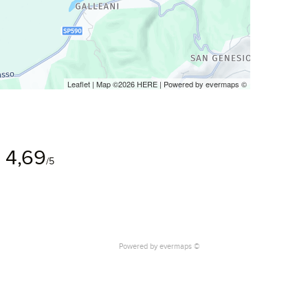
Leaflet
| Map ©2026
HERE
| Powered by
evermaps
©
4,69
/5
Powered by
evermaps ©