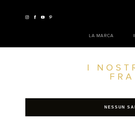
LA MARCA
I NOST
TROVA UN SALONE VICINO A CASA TUA
FRA
FILTRI AVANZATI
ITALIA
NESSUN SA