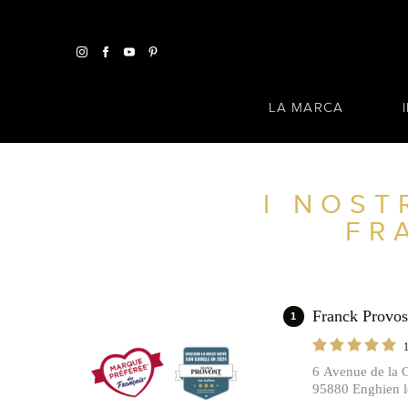
LA MARCA
I NOST
TROVA UN SALONE VICINO A CASA TUA
FR
FILTRI AVANZATI
FRANCIA
Franck Prov
1
6 Avenue de la C
95880 Enghien l