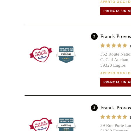
APERTO OGGI DA
PRENOTA UN 
Franck Prov
2
352 Route Natio
C. Cial Auchan
59320 Englos
APERTO OGGI DA
PRENOTA UN 
Franck Prov
3
29 Rue Porte Lu
51200 Epernay