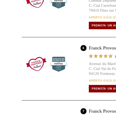
Chemin Départe
C. Cial Carrefou
78410 Flins sur 
APERTO OGGI DA
PRENOTA UN 
Franck Prov
6
Avenue du Maréc
C. Cial Val de F
94120 Fontenay 
APERTO OGGI DA
PRENOTA UN 
Franck Prov
7