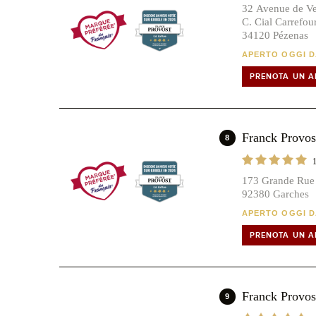
32 Avenue de V
C. Cial Carrefou
34120 Pézenas
APERTO OGGI DA
PRENOTA UN 
Franck Prov
8
173 Grande Rue
92380 Garches
APERTO OGGI DA
PRENOTA UN 
Franck Prov
9