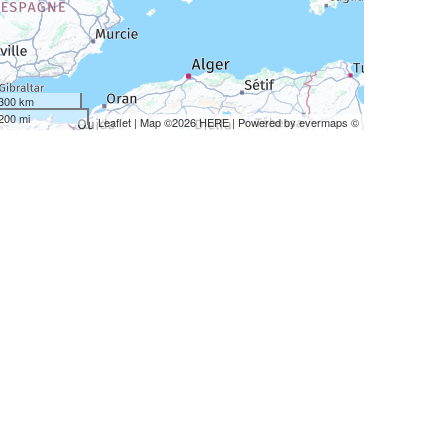
300 km
200 mi
Leaflet
| Map ©2026
HERE
| Powered by
evermaps
©