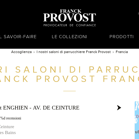
IL SAVOIR-FAIRE
LE COLLEZIONI
PRODOTTI
Accoglienza
I nostri saloni di parrucchiere Franck Provost
Francia
RI SALONI DI PARRU
ANCK PROVOST
FRAN
ost ENGHIEN - AV. DE CEINTURE
1%d recensioni
einture
es Bains