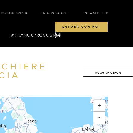
I NOSTRI SALONI
IL MIO ACCOUNT
NEWSLETTER
LAVORA CON NOI
FRANCKPROVOST
CCHIERE
CIA
NUOVA RICERCA
CERCA
+
-