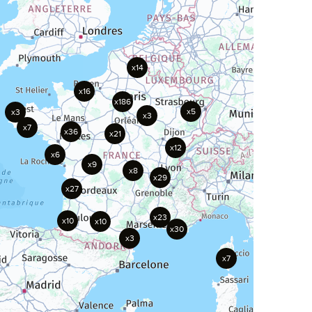
x14
x16
x186
x5
x3
x3
x7
x36
x21
x12
x6
x9
x8
x29
x27
x23
x10
x10
x30
x3
x7