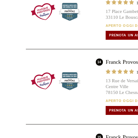
17 Place Gambet
33110 Le Bousc
APERTO OGGI DA
PRENOTA UN 
Franck Prov
14
13 Rue de Versai
Centre Ville
78150 Le Chesn
APERTO OGGI DA
PRENOTA UN 
Franck Prov
15